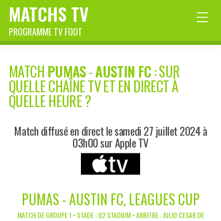
MATCHS TV
PROGRAMME TV FOOT
MATCH
PUMAS
-
AUSTIN FC
: SUR
QUELLE CHAÎNE TV ET EN DIRECT À
QUELLE HEURE ?
Match diffusé en direct le samedi 27 juillet 2024 à
03h00 sur Apple TV
PUMAS - AUSTIN FC, LEAGUES CUP
MATCH DE GROUPE 1 • STADE : Q2 STADIUM • ARBITRE : JULIO CESAR DE