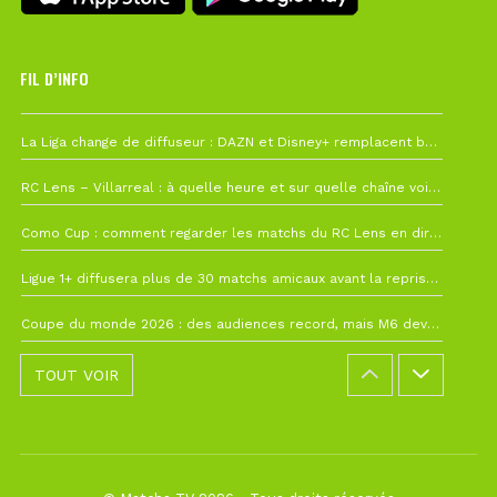
FIL D’INFO
Hier à 10h12
La Liga change de diffuseur : DAZN et Disney+ remplacent beIN Sports !
1 août à 09h19
RC Lens – Villarreal : à quelle heure et sur quelle chaîne voir la finale de la Como Cup ?
27 juillet à 19h57
Como Cup : comment regarder les matchs du RC Lens en direct ?
22 juillet à 19h16
Ligue 1+ diffusera plus de 30 matchs amicaux avant la reprise de la Ligue 1
22 juillet à 15h22
Coupe du monde 2026 : des audiences record, mais M6 devrait perdre très gros !
TOUT VOIR