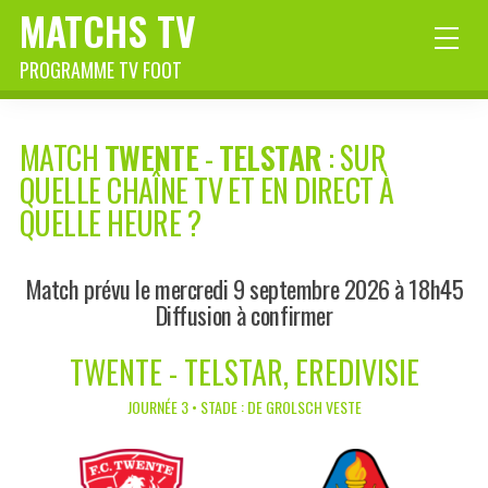
MATCHS TV
PROGRAMME TV FOOT
MATCH
TWENTE
-
TELSTAR
: SUR
QUELLE CHAÎNE TV ET EN DIRECT À
QUELLE HEURE ?
Match prévu le mercredi 9 septembre 2026 à 18h45
Diffusion à confirmer
TWENTE - TELSTAR, EREDIVISIE
JOURNÉE 3 • STADE : DE GROLSCH VESTE