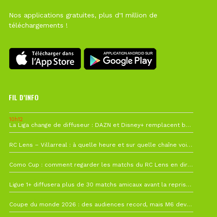
Nos applications gratuites, plus d'1 million de
téléchargements !
FIL D’INFO
10h12
La Liga change de diffuseur : DAZN et Disney+ remplacent beIN Sports !
1 août à 09h19
RC Lens – Villarreal : à quelle heure et sur quelle chaîne voir la finale de la Como Cup ?
27 juillet à 19h57
Como Cup : comment regarder les matchs du RC Lens en direct ?
22 juillet à 19h16
Ligue 1+ diffusera plus de 30 matchs amicaux avant la reprise de la Ligue 1
22 juillet à 15h22
Coupe du monde 2026 : des audiences record, mais M6 devrait perdre très gros !