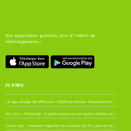
Nos applications gratuites, plus d'1 million de
téléchargements !
FIL D’INFO
Hier à 10h12
La Liga change de diffuseur : DAZN et Disney+ remplacent beIN Sports !
1 août à 09h19
RC Lens – Villarreal : à quelle heure et sur quelle chaîne voir la finale de la Como Cup ?
27 juillet à 19h57
Como Cup : comment regarder les matchs du RC Lens en direct ?