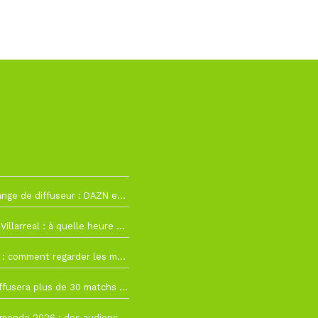
2
La Liga change de diffuseur : DAZN et Disney+ remplacent beIN Sports !
h19
RC Lens – Villarreal : à quelle heure et sur quelle chaîne voir la finale de la Como Cup ?
 19h57
Como Cup : comment regarder les matchs du RC Lens en direct ?
 19h16
Ligue 1+ diffusera plus de 30 matchs amicaux avant la reprise de la Ligue 1
 15h22
Coupe du monde 2026 : des audiences record, mais M6 devrait perdre très gros !