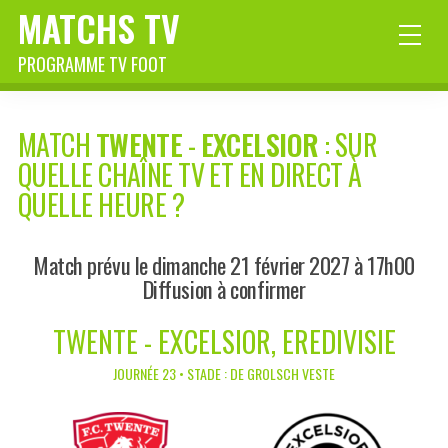
MATCHS TV
PROGRAMME TV FOOT
MATCH
TWENTE
-
EXCELSIOR
: SUR
QUELLE CHAÎNE TV ET EN DIRECT À
QUELLE HEURE ?
Match prévu le dimanche 21 février 2027 à 17h00
Diffusion à confirmer
TWENTE - EXCELSIOR, EREDIVISIE
JOURNÉE 23 • STADE : DE GROLSCH VESTE