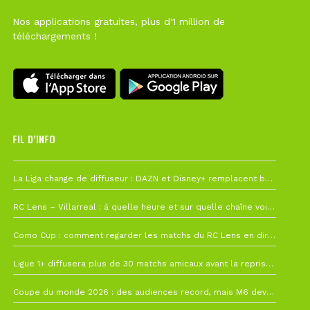
Nos applications gratuites, plus d'1 million de
téléchargements !
FIL D’INFO
Hier à 10h12
La Liga change de diffuseur : DAZN et Disney+ remplacent beIN Sports !
1 août à 09h19
RC Lens – Villarreal : à quelle heure et sur quelle chaîne voir la finale de la Como Cup ?
27 juillet à 19h57
Como Cup : comment regarder les matchs du RC Lens en direct ?
22 juillet à 19h16
Ligue 1+ diffusera plus de 30 matchs amicaux avant la reprise de la Ligue 1
22 juillet à 15h22
Coupe du monde 2026 : des audiences record, mais M6 devrait perdre très gros !