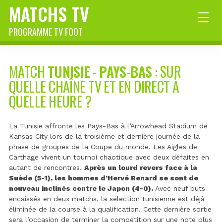
MATCHS TV
PROGRAMME TV FOOT
MATCH
TUNISIE
-
PAYS-BAS
: SUR
QUELLE CHAÎNE TV ET EN DIRECT À
QUELLE HEURE ?
La Tunisie affronte les Pays-Bas à l’Arrowhead Stadium de
Kansas City lors de la troisième et dernière journée de la
phase de groupes de la Coupe du monde. Les Aigles de
Carthage vivent un tournoi chaotique avec deux défaites en
autant de rencontres.
Après un lourd revers face à la
Suède (5-1), les hommes d’Hervé Renard se sont de
nouveau inclinés contre le Japon (4-0).
Avec neuf buts
encaissés en deux matchs, la sélection tunisienne est déjà
éliminée de la course à la qualification. Cette dernière sortie
sera l’occasion de terminer la compétition sur une note plus