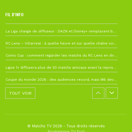
FIL D’INFO
6 août à 10h12
La Liga change de diffuseur : DAZN et Disney+ remplacent beIN Sports !
1 août à 09h19
RC Lens – Villarreal : à quelle heure et sur quelle chaîne voir la finale de la Como Cup ?
27 juillet à 19h57
Como Cup : comment regarder les matchs du RC Lens en direct ?
22 juillet à 19h16
Ligue 1+ diffusera plus de 30 matchs amicaux avant la reprise de la Ligue 1
22 juillet à 15h22
Coupe du monde 2026 : des audiences record, mais M6 devrait perdre très gros !
TOUT VOIR
© Matchs TV 2026 - Tous droits réservés
Programme TV foot