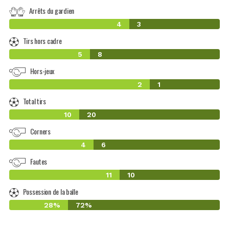
Arrêts du gardien
4
3
Tirs hors cadre
5
8
Hors-jeux
2
1
Total tirs
10
20
Corners
4
6
Fautes
11
10
Possession de la balle
28%
72%