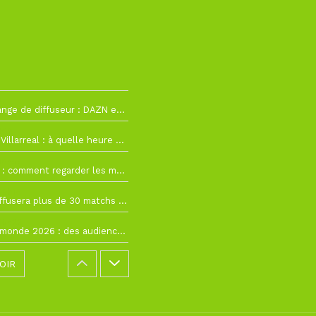
2
La Liga change de diffuseur : DAZN et Disney+ remplacent beIN Sports !
h19
RC Lens – Villarreal : à quelle heure et sur quelle chaîne voir la finale de la Como Cup ?
 19h57
Como Cup : comment regarder les matchs du RC Lens en direct ?
 19h16
Ligue 1+ diffusera plus de 30 matchs amicaux avant la reprise de la Ligue 1
 15h22
Coupe du monde 2026 : des audiences record, mais M6 devrait perdre très gros !
OIR