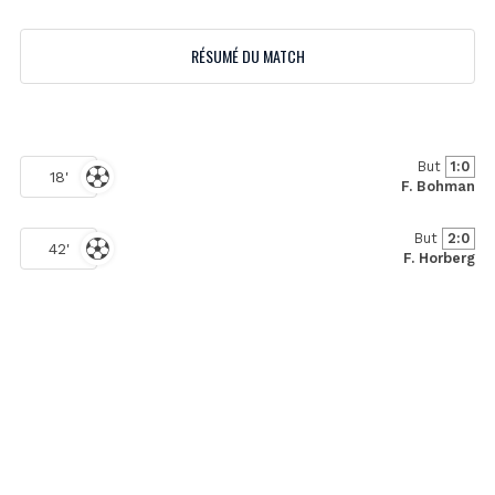
RÉSUMÉ DU MATCH
But
1:0
18'
F. Bohman
But
2:0
42'
F. Horberg