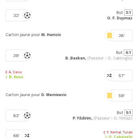
But
3:1
32'
O. F. Duymaz
Carton jaune pour
M. Hamzic
38'
But
4:1
39'
B. Baskan,
(Passeur : O. Cakiroglu)
A. Ceric
57'
B. Koso
Carton jaune pour
D. Memisevic
59'
But
5:1
63'
P. Yildirim,
(Passeur : O. Yilmaz)
Y. Kemal Turan
68'
O. Cakiroglu