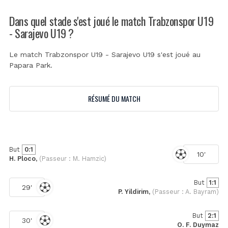
Dans quel stade s'est joué le match Trabzonspor U19
- Sarajevo U19 ?
Le match Trabzonspor U19 - Sarajevo U19 s'est joué au
Papara Park
.
RÉSUMÉ DU MATCH
But
0:1
10'
H. Ploco,
(Passeur : M. Hamzic)
But
1:1
29'
P. Yildirim,
(Passeur : A. Bayram)
But
2:1
30'
O. F. Duymaz