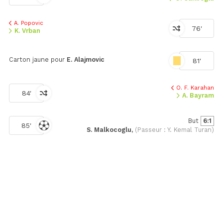
A. Popovic
76'
K. Vrban
Carton jaune pour
E. Alajmovic
81'
O. F. Karahan
84'
A. Bayram
But
6:1
85'
S. Malkocoglu,
(Passeur : Y. Kemal Turan)