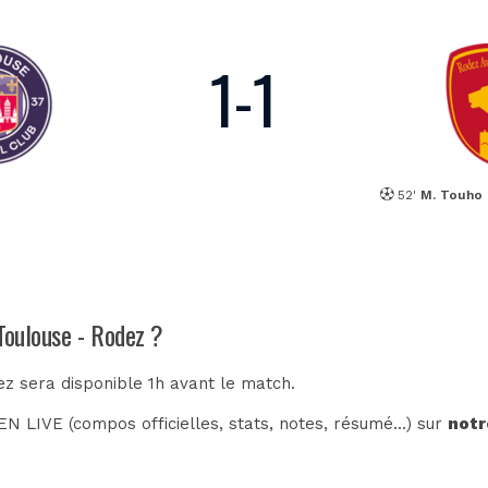
1
-
1
52'
M. Touho
Toulouse - Rodez ?
ez sera disponible 1h avant le match.
N LIVE (compos officielles, stats, notes, résumé...) sur
notr