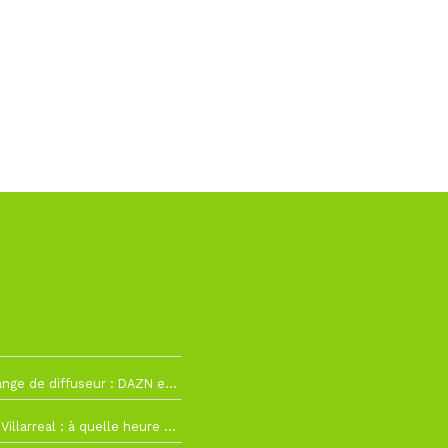
h12
La Liga change de diffuseur : DAZN et Disney+ remplacent beIN Sports !
h19
RC Lens – Villarreal : à quelle heure et sur quelle chaîne voir la finale de la Como Cup ?