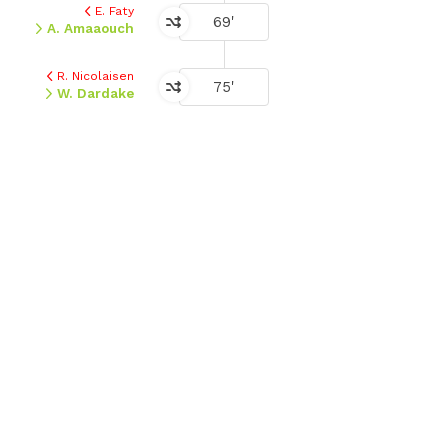
E. Faty
69'
A. Amaaouch
R. Nicolaisen
75'
W. Dardake