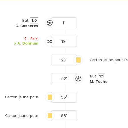
But
1:0
1'
C. Casseres
I. Azizi
19'
A. Donnum
23'
Carton jaune pour
R.
But
1:1
52'
M. Touho
55'
Carton jaune pour
68'
Carton jaune pour