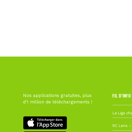
FIL D’INFO
Nos applications gratuites, plus
d'1 million de téléchargements !
6 août à 10
1 août à 09