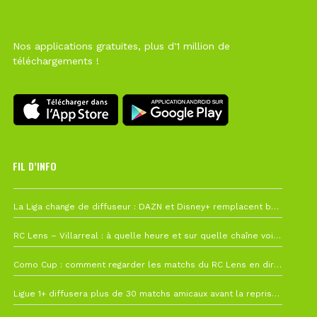
Nos applications gratuites, plus d'1 million de
téléchargements !
FIL D’INFO
6 août à 10h12
La Liga change de diffuseur : DAZN et Disney+ remplacent beIN Sports !
1 août à 09h19
RC Lens – Villarreal : à quelle heure et sur quelle chaîne voir la finale de la Como Cup ?
27 juillet à 19h57
Como Cup : comment regarder les matchs du RC Lens en direct ?
22 juillet à 19h16
Ligue 1+ diffusera plus de 30 matchs amicaux avant la reprise de la Ligue 1
22 juillet à 15h22