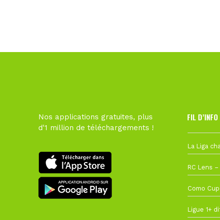
FIL D’INFO
Nos applications gratuites, plus
d'1 million de téléchargements !
6 août à 10
1 août à 09
27 juillet à
22 juillet à