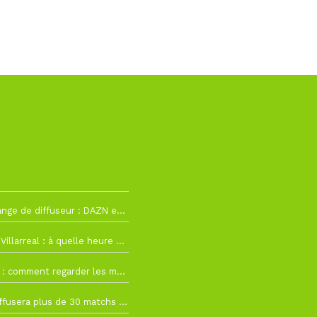
h12
La Liga change de diffuseur : DAZN et Disney+ remplacent beIN Sports !
h19
RC Lens – Villarreal : à quelle heure et sur quelle chaîne voir la finale de la Como Cup ?
 19h57
Como Cup : comment regarder les matchs du RC Lens en direct ?
 19h16
Ligue 1+ diffusera plus de 30 matchs amicaux avant la reprise de la Ligue 1