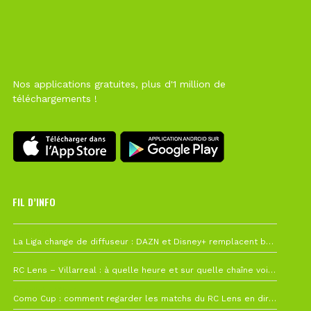
Nos applications gratuites, plus d'1 million de
téléchargements !
FIL D’INFO
Hier à 10h12
La Liga change de diffuseur : DAZN et Disney+ remplacent beIN Sports !
1 août à 09h19
RC Lens – Villarreal : à quelle heure et sur quelle chaîne voir la finale de la Como Cup ?
27 juillet à 19h57
Como Cup : comment regarder les matchs du RC Lens en direct ?