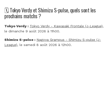
🗓️ Tokyo Verdy et Shimizu S-pulse, quels sont les
prochains matchs ?
Tokyo Verdy :
Tokyo Verdy - Kawasaki Frontale (J-League)
,
le dimanche 9 août 2026 à 11h00.
Shimizu S-pulse :
Nagoya Grampus - Shimizu S-pulse (J-
League)
, le samedi 8 août 2026 à 12h00.