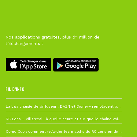
Nos applications gratuites, plus d'1 million de
téléchargements !
FIL D’INFO
Hier à 10h12
La Liga change de diffuseur : DAZN et Disney+ remplacent beIN Sports !
1 août à 09h19
RC Lens – Villarreal : à quelle heure et sur quelle chaîne voir la finale de la Como Cup ?
27 juillet à 19h57
Como Cup : comment regarder les matchs du RC Lens en direct ?