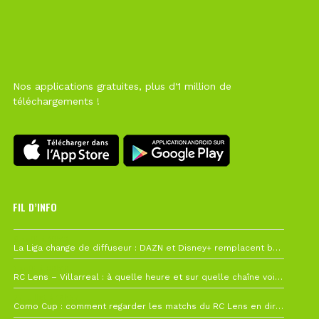
Nos applications gratuites, plus d'1 million de
téléchargements !
FIL D’INFO
6 août à 10h12
La Liga change de diffuseur : DAZN et Disney+ remplacent beIN Sports !
1 août à 09h19
RC Lens – Villarreal : à quelle heure et sur quelle chaîne voir la finale de la Como Cup ?
27 juillet à 19h57
Como Cup : comment regarder les matchs du RC Lens en direct ?