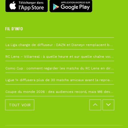
FIL D’INFO
6 août à 10h12
La Liga change de diffuseur : DAZN et Disney+ remplacent beIN Sports !
1 août à 09h19
RC Lens – Villarreal : à quelle heure et sur quelle chaîne voir la finale de la Como Cup ?
27 juillet à 19h57
Como Cup : comment regarder les matchs du RC Lens en direct ?
22 juillet à 19h16
Ligue 1+ diffusera plus de 30 matchs amicaux avant la reprise de la Ligue 1
22 juillet à 15h22
Coupe du monde 2026 : des audiences record, mais M6 devrait perdre très gros !
TOUT VOIR