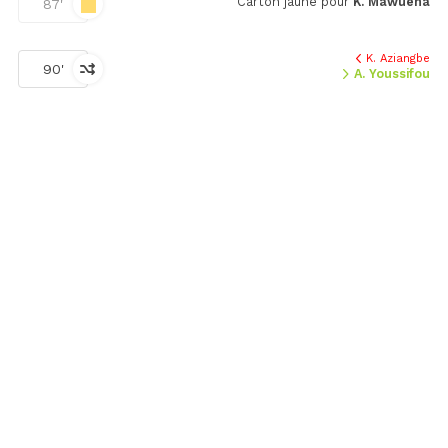
Carton jaune pour
K. Mawuena
87'
K. Aziangbe
90'
A. Youssifou