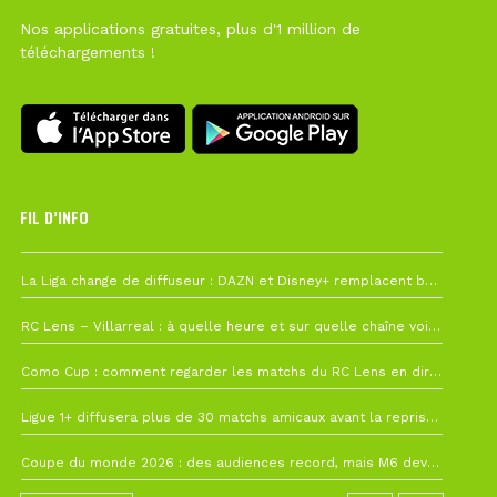
Nos applications gratuites, plus d'1 million de
téléchargements !
FIL D’INFO
6 août à 10h12
La Liga change de diffuseur : DAZN et Disney+ remplacent beIN Sports !
1 août à 09h19
RC Lens – Villarreal : à quelle heure et sur quelle chaîne voir la finale de la Como Cup ?
27 juillet à 19h57
Como Cup : comment regarder les matchs du RC Lens en direct ?
22 juillet à 19h16
Ligue 1+ diffusera plus de 30 matchs amicaux avant la reprise de la Ligue 1
22 juillet à 15h22
Coupe du monde 2026 : des audiences record, mais M6 devrait perdre très gros !