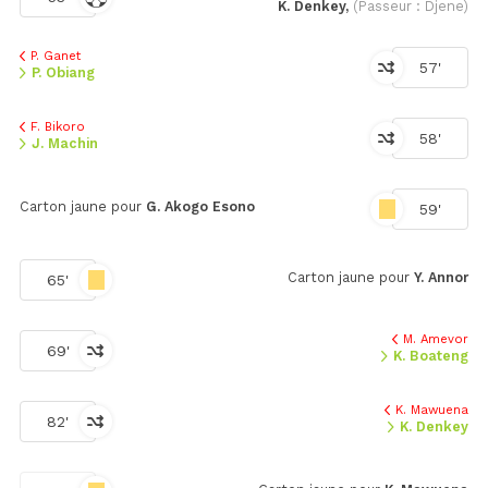
K. Denkey,
(Passeur : Djene)
P. Ganet
57'
P. Obiang
F. Bikoro
58'
J. Machin
Carton jaune pour
G. Akogo Esono
59'
Carton jaune pour
Y. Annor
65'
M. Amevor
69'
K. Boateng
K. Mawuena
82'
K. Denkey