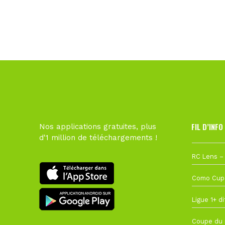
FIL D’INFO
Nos applications gratuites, plus
d'1 million de téléchargements !
1 août à 09
27 juillet à
22 juillet à
22 juillet à