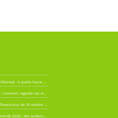
h19
RC Lens – Villarreal : à quelle heure et sur quelle chaîne voir la finale de la Como Cup ?
 19h57
Como Cup : comment regarder les matchs du RC Lens en direct ?
 19h16
Ligue 1+ diffusera plus de 30 matchs amicaux avant la reprise de la Ligue 1
 15h22
Coupe du monde 2026 : des audiences record, mais M6 devrait perdre très gros !