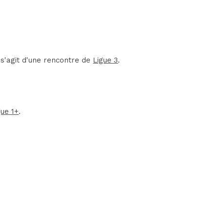
 s'agit d'une rencontre de
Ligue 3
.
gue 1+
.