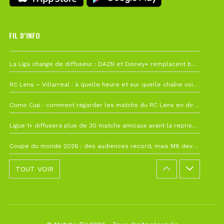
FIL D’INFO
6 août à 10h12
La Liga change de diffuseur : DAZN et Disney+ remplacent beIN Sports !
1 août à 09h19
RC Lens – Villarreal : à quelle heure et sur quelle chaîne voir la finale de la Como Cup ?
27 juillet à 19h57
Como Cup : comment regarder les matchs du RC Lens en direct ?
22 juillet à 19h16
Ligue 1+ diffusera plus de 30 matchs amicaux avant la reprise de la Ligue 1
22 juillet à 15h22
Coupe du monde 2026 : des audiences record, mais M6 devrait perdre très gros !
TOUT VOIR