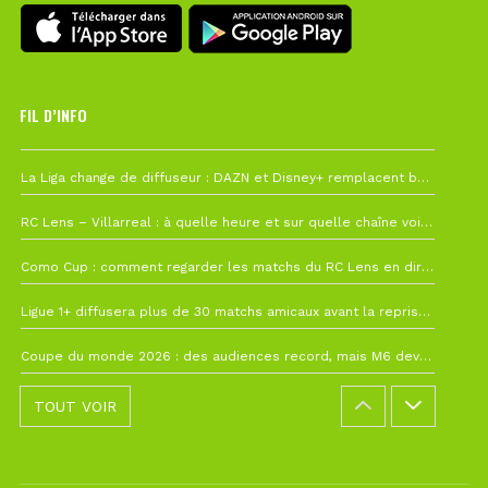
FIL D’INFO
6 août à 10h12
La Liga change de diffuseur : DAZN et Disney+ remplacent beIN Sports !
1 août à 09h19
RC Lens – Villarreal : à quelle heure et sur quelle chaîne voir la finale de la Como Cup ?
27 juillet à 19h57
Como Cup : comment regarder les matchs du RC Lens en direct ?
22 juillet à 19h16
Ligue 1+ diffusera plus de 30 matchs amicaux avant la reprise de la Ligue 1
22 juillet à 15h22
Coupe du monde 2026 : des audiences record, mais M6 devrait perdre très gros !
TOUT VOIR