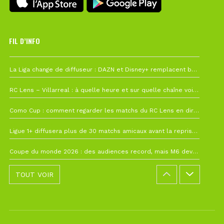
FIL D’INFO
6 août à 10h12
La Liga change de diffuseur : DAZN et Disney+ remplacent beIN Sports !
1 août à 09h19
RC Lens – Villarreal : à quelle heure et sur quelle chaîne voir la finale de la Como Cup ?
27 juillet à 19h57
Como Cup : comment regarder les matchs du RC Lens en direct ?
22 juillet à 19h16
Ligue 1+ diffusera plus de 30 matchs amicaux avant la reprise de la Ligue 1
22 juillet à 15h22
Coupe du monde 2026 : des audiences record, mais M6 devrait perdre très gros !
TOUT VOIR