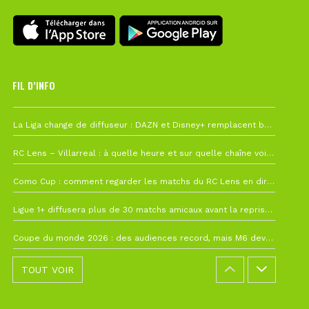
FIL D’INFO
Hier à 10h12
La Liga change de diffuseur : DAZN et Disney+ remplacent beIN Sports !
1 août à 09h19
RC Lens – Villarreal : à quelle heure et sur quelle chaîne voir la finale de la Como Cup ?
27 juillet à 19h57
Como Cup : comment regarder les matchs du RC Lens en direct ?
22 juillet à 19h16
Ligue 1+ diffusera plus de 30 matchs amicaux avant la reprise de la Ligue 1
22 juillet à 15h22
Coupe du monde 2026 : des audiences record, mais M6 devrait perdre très gros !
TOUT VOIR