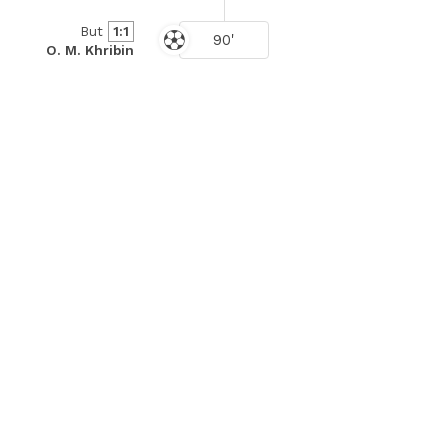
But
1:1
90'
O. M. Khribin