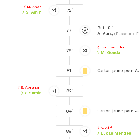
M. Anez
72'
S. Amin
But
0:1
77'
A. Alaa,
(Passeur : E
Edmilson Junior
79'
M. Gouda
81'
Carton jaune pour
A.
E. Abraham
82'
Y. Samia
84'
Carton jaune pour
A.
A. Afif
89'
Lucas Mendes