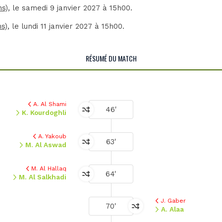
ns)
, le samedi 9 janvier 2027 à 15h00.
ns)
, le lundi 11 janvier 2027 à 15h00.
RÉSUMÉ DU MATCH
A. Al Shami
46'
K. Kourdoghli
A. Yakoub
63'
M. Al Aswad
M. Al Hallaq
64'
M. Al Salkhadi
J. Gaber
70'
A. Alaa