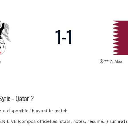
1
-
1
n
77'
A. Alaa
Syrie - Qatar ?
era disponible 1h avant le match.
N LIVE (compos officielles, stats, notes, résumé...) sur
notr