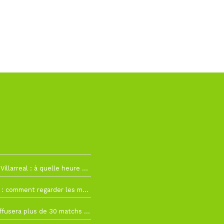
h19
RC Lens – Villarreal : à quelle heure et sur quelle chaîne voir la finale de la Como Cup ?
 19h57
Como Cup : comment regarder les matchs du RC Lens en direct ?
 19h16
Ligue 1+ diffusera plus de 30 matchs amicaux avant la reprise de la Ligue 1