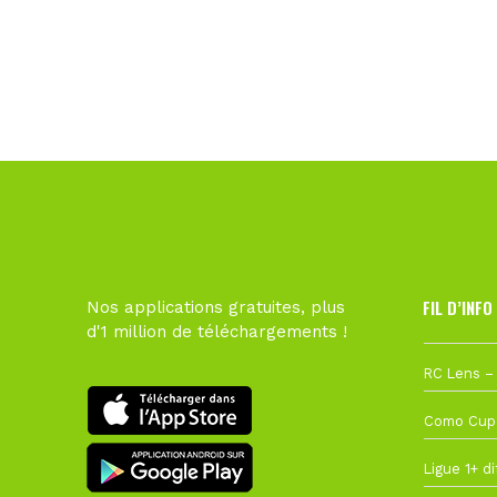
FIL D’INFO
Nos applications gratuites, plus
d'1 million de téléchargements !
1 août à 09
27 juillet à
22 juillet à