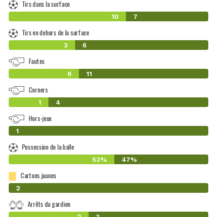
Tirs dans la surface
10
7
Tirs en dehors de la surface
3
6
Fautes
6
11
Corners
1
4
Hors-jeux
0
1
Possession de la balle
53%
47%
Cartons jaunes
0
2
Arrêts du gardien
2
3