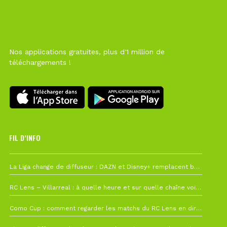
Nos applications gratuites, plus d'1 million de
téléchargements !
FIL D’INFO
Hier à 10h12
La Liga change de diffuseur : DAZN et Disney+ remplacent beIN Sports !
1 août à 09h19
RC Lens – Villarreal : à quelle heure et sur quelle chaîne voir la finale de la Como Cup ?
27 juillet à 19h57
Como Cup : comment regarder les matchs du RC Lens en direct ?
22 juillet à 19h16