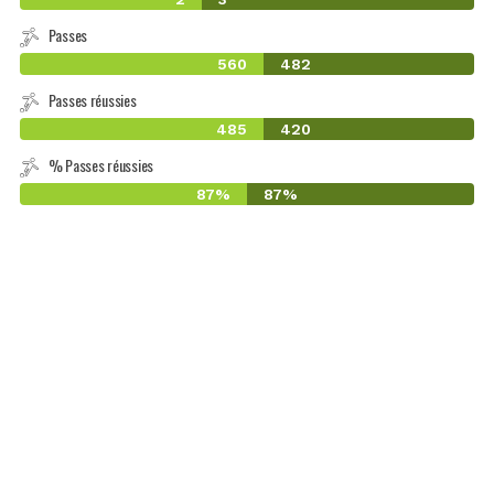
Passes
560
482
Passes réussies
485
420
% Passes réussies
87%
87%