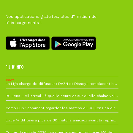
Nos applications gratuites, plus d'1 million de
téléchargements !
FIL D’INFO
10h12
La Liga change de diffuseur : DAZN et Disney+ remplacent beIN Sports !
1 août à 09h19
RC Lens – Villarreal : à quelle heure et sur quelle chaîne voir la finale de la Como Cup ?
27 juillet à 19h57
Como Cup : comment regarder les matchs du RC Lens en direct ?
22 juillet à 19h16
Ligue 1+ diffusera plus de 30 matchs amicaux avant la reprise de la Ligue 1
22 juillet à 15h22
Coupe du monde 2026 : des audiences record, mais M6 devrait perdre très gros !