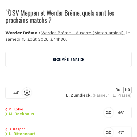
🗓️ SV Meppen et Werder Brême, quels sont les
prochains matchs ?
Werder Brême :
Werder Brême - Auxerre (Match amical)
, le
samedi 15 août 2026 à 14h30.
RÉSUMÉ DU MATCH
But
1:0
44'
L. Zumdieck,
(Passeur : L. Prasse)
M. Kolke
46'
M. Backhaus
D. Kasper
47'
L. Bittencourt