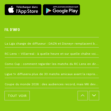
FIL D’INFO
6 août à 10h12
La Liga change de diffuseur : DAZN et Disney+ remplacent beIN Sports !
1 août à 09h19
RC Lens – Villarreal : à quelle heure et sur quelle chaîne voir la finale de la Como Cup ?
27 juillet à 19h57
Como Cup : comment regarder les matchs du RC Lens en direct ?
22 juillet à 19h16
Ligue 1+ diffusera plus de 30 matchs amicaux avant la reprise de la Ligue 1
22 juillet à 15h22
Coupe du monde 2026 : des audiences record, mais M6 devrait perdre très gros !
TOUT VOIR