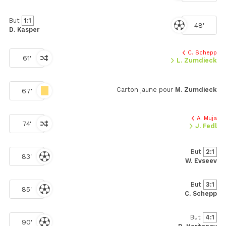
But
1:1
48'
D. Kasper
C. Schepp
61'
L. Zumdieck
Carton jaune pour
M. Zumdieck
67'
A. Muja
74'
J. Fedl
But
2:1
83'
W. Evseev
But
3:1
85'
C. Schepp
But
4:1
90'