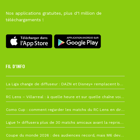
Nos applications gratuites, plus d'1 million de
téléchargements !
FIL D’INFO
Hier à 10h12
La Liga change de diffuseur : DAZN et Disney+ remplacent beIN Sports !
1 août à 09h19
RC Lens – Villarreal : à quelle heure et sur quelle chaîne voir la finale de la Como Cup ?
27 juillet à 19h57
Como Cup : comment regarder les matchs du RC Lens en direct ?
22 juillet à 19h16
Ligue 1+ diffusera plus de 30 matchs amicaux avant la reprise de la Ligue 1
22 juillet à 15h22
Coupe du monde 2026 : des audiences record, mais M6 devrait perdre très gros !