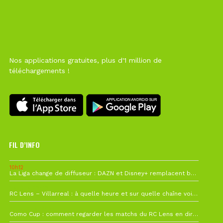
Nos applications gratuites, plus d'1 million de
téléchargements !
FIL D’INFO
10h12
La Liga change de diffuseur : DAZN et Disney+ remplacent beIN Sports !
1 août à 09h19
RC Lens – Villarreal : à quelle heure et sur quelle chaîne voir la finale de la Como Cup ?
27 juillet à 19h57
Como Cup : comment regarder les matchs du RC Lens en direct ?