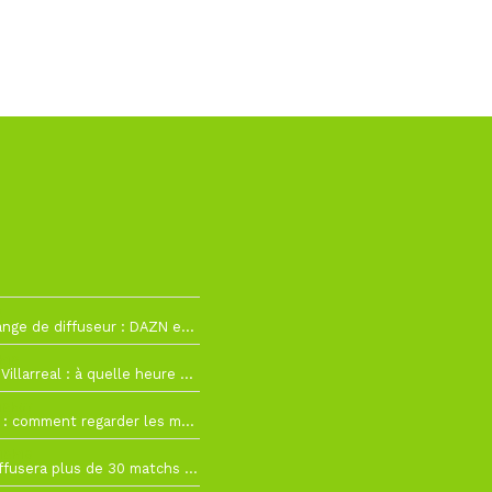
2
La Liga change de diffuseur : DAZN et Disney+ remplacent beIN Sports !
h19
RC Lens – Villarreal : à quelle heure et sur quelle chaîne voir la finale de la Como Cup ?
 19h57
Como Cup : comment regarder les matchs du RC Lens en direct ?
 19h16
Ligue 1+ diffusera plus de 30 matchs amicaux avant la reprise de la Ligue 1