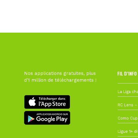
FIL D’INFO
Nos applications gratuites, plus
d'1 million de téléchargements !
Hier à 10h1
1 août à 09
27 juillet à
22 juillet à