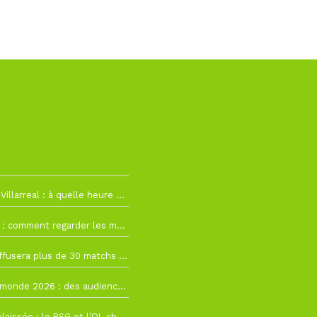
h19
RC Lens – Villarreal : à quelle heure et sur quelle chaîne voir la finale de la Como Cup ?
 19h57
Como Cup : comment regarder les matchs du RC Lens en direct ?
 19h16
Ligue 1+ diffusera plus de 30 matchs amicaux avant la reprise de la Ligue 1
 15h22
Coupe du monde 2026 : des audiences record, mais M6 devrait perdre très gros !
 12h21
Ligue 1+ délaissée : le PSG et l’OL choisissent d’autres diffuseurs pour leur reprise