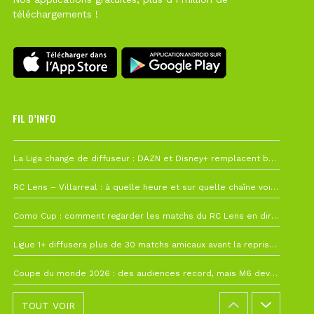
téléchargements !
FIL D’INFO
Hier à 10h12
La Liga change de diffuseur : DAZN et Disney+ remplacent beIN Sports !
1 août à 09h19
RC Lens – Villarreal : à quelle heure et sur quelle chaîne voir la finale de la Como Cup ?
27 juillet à 19h57
Como Cup : comment regarder les matchs du RC Lens en direct ?
22 juillet à 19h16
Ligue 1+ diffusera plus de 30 matchs amicaux avant la reprise de la Ligue 1
22 juillet à 15h22
Coupe du monde 2026 : des audiences record, mais M6 devrait perdre très gros !
TOUT VOIR