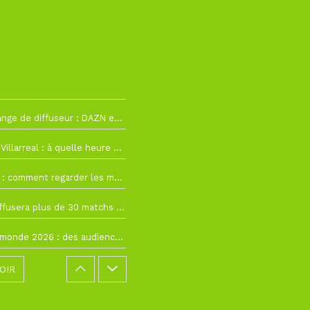
h12
La Liga change de diffuseur : DAZN et Disney+ remplacent beIN Sports !
h19
RC Lens – Villarreal : à quelle heure et sur quelle chaîne voir la finale de la Como Cup ?
 19h57
Como Cup : comment regarder les matchs du RC Lens en direct ?
 19h16
Ligue 1+ diffusera plus de 30 matchs amicaux avant la reprise de la Ligue 1
 15h22
Coupe du monde 2026 : des audiences record, mais M6 devrait perdre très gros !
OIR