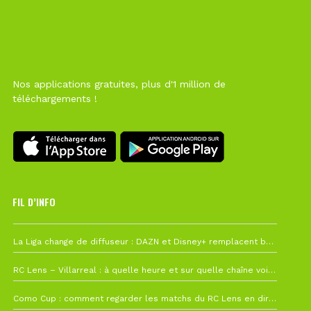
Nos applications gratuites, plus d'1 million de
téléchargements !
FIL D’INFO
Hier à 10h12
La Liga change de diffuseur : DAZN et Disney+ remplacent beIN Sports !
1 août à 09h19
RC Lens – Villarreal : à quelle heure et sur quelle chaîne voir la finale de la Como Cup ?
27 juillet à 19h57
Como Cup : comment regarder les matchs du RC Lens en direct ?