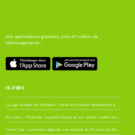
Nos applications gratuites, plus d'1 million de
téléchargements !
FIL D’INFO
Hier à 10h12
La Liga change de diffuseur : DAZN et Disney+ remplacent beIN Sports !
1 août à 09h19
RC Lens – Villarreal : à quelle heure et sur quelle chaîne voir la finale de la Como Cup ?
27 juillet à 19h57
Como Cup : comment regarder les matchs du RC Lens en direct ?