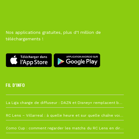
Nos applications gratuites, plus d'1 million de
téléchargements !
FIL D’INFO
6 août à 10h12
La Liga change de diffuseur : DAZN et Disney+ remplacent beIN Sports !
1 août à 09h19
RC Lens – Villarreal : à quelle heure et sur quelle chaîne voir la finale de la Como Cup ?
27 juillet à 19h57
Como Cup : comment regarder les matchs du RC Lens en direct ?
22 juillet à 19h16