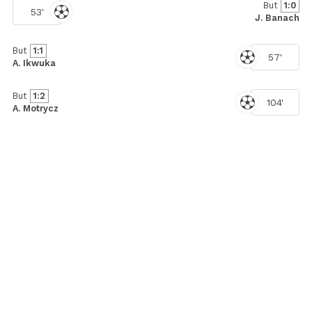
But
1:0
53'
J. Banach
But
1:1
57'
A. Ikwuka
But
1:2
104'
A. Motrycz