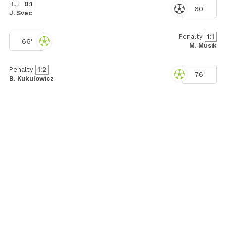
But
0:1
60'
J. Svec
Penalty
1:1
66'
M. Musik
Penalty
1:2
76'
B. Kukulowicz