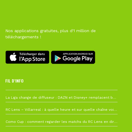
Nos applications gratuites, plus d'1 million de
téléchargements !
FIL D’INFO
6 août à 10h12
La Liga change de diffuseur : DAZN et Disney+ remplacent beIN Sports !
1 août à 09h19
RC Lens – Villarreal : à quelle heure et sur quelle chaîne voir la finale de la Como Cup ?
27 juillet à 19h57
Como Cup : comment regarder les matchs du RC Lens en direct ?
22 juillet à 19h16