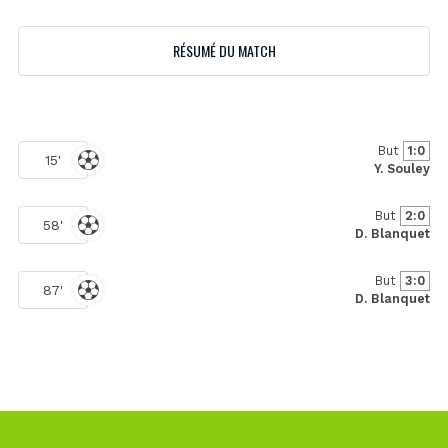
RÉSUMÉ DU MATCH
But
1:0
15'
Y. Souley
But
2:0
58'
D. Blanquet
But
3:0
87'
D. Blanquet