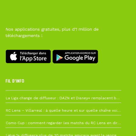
Nos applications gratuites, plus d'1 million de
téléchargements !
FIL D’INFO
6 août à 10h12
La Liga change de diffuseur : DAZN et Disney+ remplacent beIN Sports !
1 août à 09h19
RC Lens – Villarreal : à quelle heure et sur quelle chaîne voir la finale de la Como Cup ?
27 juillet à 19h57
Como Cup : comment regarder les matchs du RC Lens en direct ?
22 juillet à 19h16
Ligue 1+ diffusera plus de 30 matchs amicaux avant la reprise de la Ligue 1