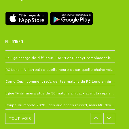
FIL D’INFO
6 août à 10h12
La Liga change de diffuseur : DAZN et Disney+ remplacent beIN Sports !
1 août à 09h19
RC Lens – Villarreal : à quelle heure et sur quelle chaîne voir la finale de la Como Cup ?
27 juillet à 19h57
Como Cup : comment regarder les matchs du RC Lens en direct ?
22 juillet à 19h16
Ligue 1+ diffusera plus de 30 matchs amicaux avant la reprise de la Ligue 1
22 juillet à 15h22
Coupe du monde 2026 : des audiences record, mais M6 devrait perdre très gros !
TOUT VOIR