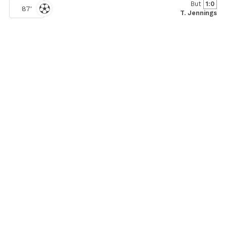
But
1:0
87'
T. Jennings