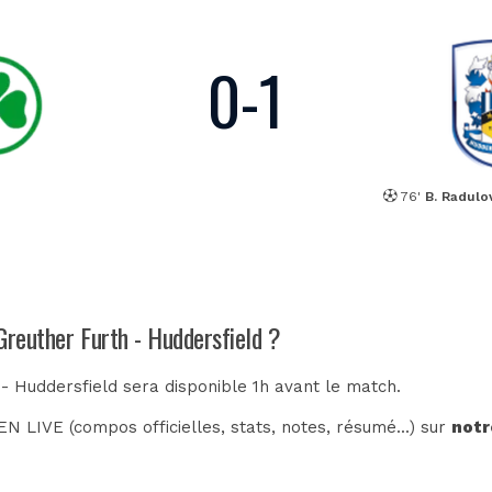
0
-
1
76'
B. Radulo
Greuther Furth - Huddersfield ?
 - Huddersfield sera disponible 1h avant le match.
N LIVE (compos officielles, stats, notes, résumé...) sur
notr