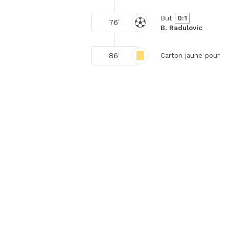
But
0:1
76'
B. Radulovic
86'
Carton jaune pour