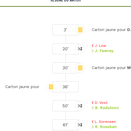
3'
Carton jaune pour
D
J. Low
20'
J. Feeney
30'
Carton jaune pour
M.
36'
Carton jaune pour
D. Vost
50'
B. Radulovic
L. Sorensen
61'
R. Roosken