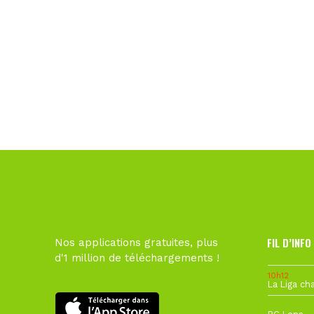
FIL D’INFO
Nos applications gratuites, plus
d'1 million de téléchargements !
10h12
1 août à 09