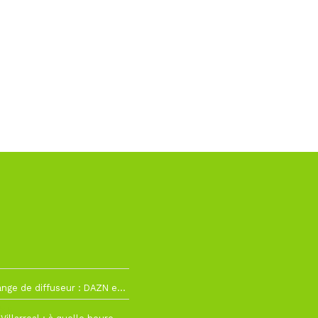
La Liga change de diffuseur : DAZN et Disney+ remplacent beIN Sports !
h19