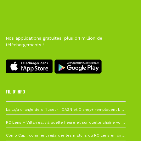
Nos applications gratuites, plus d'1 million de
téléchargements !
FIL D’INFO
6 août à 10h12
La Liga change de diffuseur : DAZN et Disney+ remplacent beIN Sports !
1 août à 09h19
RC Lens – Villarreal : à quelle heure et sur quelle chaîne voir la finale de la Como Cup ?
27 juillet à 19h57
Como Cup : comment regarder les matchs du RC Lens en direct ?