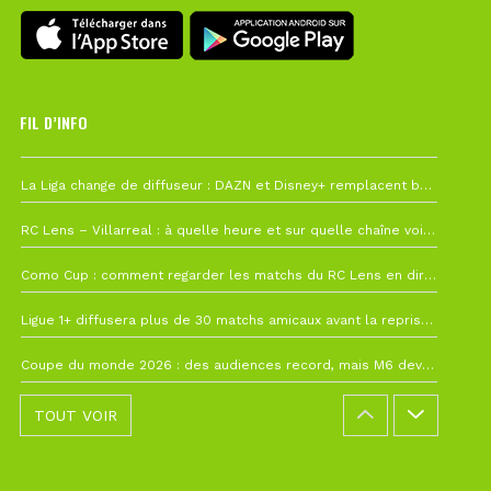
FIL D’INFO
6 août à 10h12
La Liga change de diffuseur : DAZN et Disney+ remplacent beIN Sports !
1 août à 09h19
RC Lens – Villarreal : à quelle heure et sur quelle chaîne voir la finale de la Como Cup ?
27 juillet à 19h57
Como Cup : comment regarder les matchs du RC Lens en direct ?
22 juillet à 19h16
Ligue 1+ diffusera plus de 30 matchs amicaux avant la reprise de la Ligue 1
22 juillet à 15h22
Coupe du monde 2026 : des audiences record, mais M6 devrait perdre très gros !
TOUT VOIR