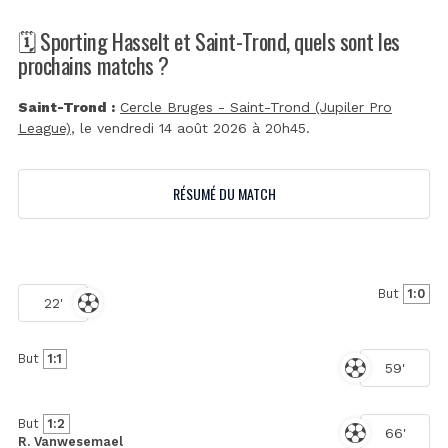
🗓️ Sporting Hasselt et Saint-Trond, quels sont les
prochains matchs ?
Saint-Trond :
Cercle Bruges - Saint-Trond (Jupiler Pro
League)
, le vendredi 14 août 2026 à 20h45.
RÉSUMÉ DU MATCH
But
1:0
22'
But
1:1
59'
But
1:2
66'
R. Vanwesemael