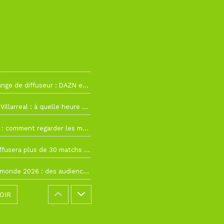
h12
La Liga change de diffuseur : DAZN et Disney+ remplacent beIN Sports !
h19
RC Lens – Villarreal : à quelle heure et sur quelle chaîne voir la finale de la Como Cup ?
 19h57
Como Cup : comment regarder les matchs du RC Lens en direct ?
 19h16
Ligue 1+ diffusera plus de 30 matchs amicaux avant la reprise de la Ligue 1
 15h22
Coupe du monde 2026 : des audiences record, mais M6 devrait perdre très gros !
OIR