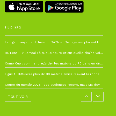
FIL D’INFO
Hier à 10h12
La Liga change de diffuseur : DAZN et Disney+ remplacent beIN Sports !
1 août à 09h19
RC Lens – Villarreal : à quelle heure et sur quelle chaîne voir la finale de la Como Cup ?
27 juillet à 19h57
Como Cup : comment regarder les matchs du RC Lens en direct ?
22 juillet à 19h16
Ligue 1+ diffusera plus de 30 matchs amicaux avant la reprise de la Ligue 1
22 juillet à 15h22
Coupe du monde 2026 : des audiences record, mais M6 devrait perdre très gros !
TOUT VOIR