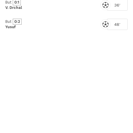
But
0:1
36'
V. Drchal
But
0:2
48'
Yusuf