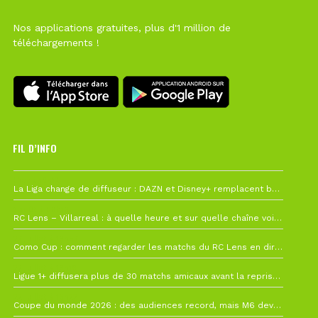
Nos applications gratuites, plus d'1 million de
téléchargements !
FIL D’INFO
Hier à 10h12
La Liga change de diffuseur : DAZN et Disney+ remplacent beIN Sports !
1 août à 09h19
RC Lens – Villarreal : à quelle heure et sur quelle chaîne voir la finale de la Como Cup ?
27 juillet à 19h57
Como Cup : comment regarder les matchs du RC Lens en direct ?
22 juillet à 19h16
Ligue 1+ diffusera plus de 30 matchs amicaux avant la reprise de la Ligue 1
22 juillet à 15h22
Coupe du monde 2026 : des audiences record, mais M6 devrait perdre très gros !