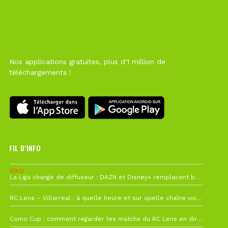
Nos applications gratuites, plus d'1 million de
téléchargements !
FIL D’INFO
10h12
La Liga change de diffuseur : DAZN et Disney+ remplacent beIN Sports !
1 août à 09h19
RC Lens – Villarreal : à quelle heure et sur quelle chaîne voir la finale de la Como Cup ?
27 juillet à 19h57
Como Cup : comment regarder les matchs du RC Lens en direct ?