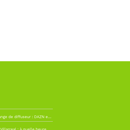
La Liga change de diffuseur : DAZN et Disney+ remplacent beIN Sports !
h19
RC Lens – Villarreal : à quelle heure et sur quelle chaîne voir la finale de la Como Cup ?