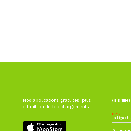
FIL D’INFO
Nos applications gratuites, plus
d'1 million de téléchargements !
10h12
1 août à 09