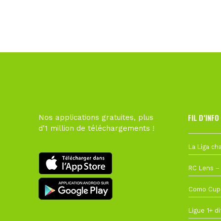
FIL D’INFO
Nos applications gratuites, plus
d'1 million de téléchargements !
Hier à 10h1
1 août à 09
27 juillet à
22 juillet à