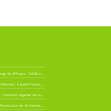
2
La Liga change de diffuseur : DAZN et Disney+ remplacent beIN Sports !
h19
RC Lens – Villarreal : à quelle heure et sur quelle chaîne voir la finale de la Como Cup ?
 19h57
Como Cup : comment regarder les matchs du RC Lens en direct ?
 19h16
Ligue 1+ diffusera plus de 30 matchs amicaux avant la reprise de la Ligue 1