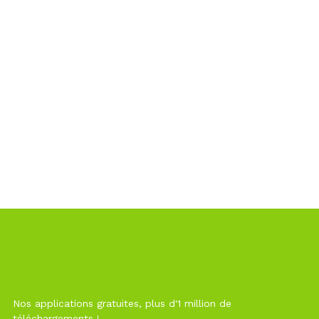
Nos applications gratuites, plus d'1 million de
téléchargements !