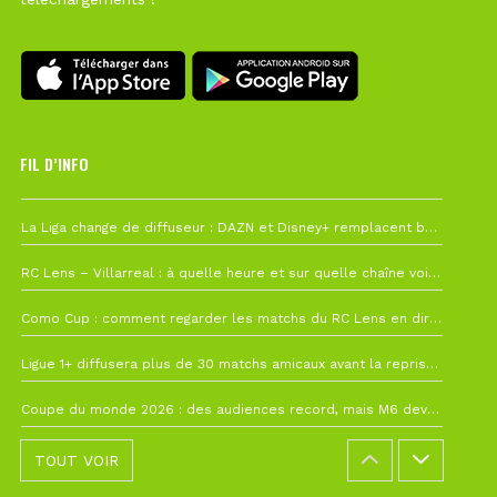
FIL D’INFO
Hier à 10h12
La Liga change de diffuseur : DAZN et Disney+ remplacent beIN Sports !
1 août à 09h19
RC Lens – Villarreal : à quelle heure et sur quelle chaîne voir la finale de la Como Cup ?
27 juillet à 19h57
Como Cup : comment regarder les matchs du RC Lens en direct ?
22 juillet à 19h16
Ligue 1+ diffusera plus de 30 matchs amicaux avant la reprise de la Ligue 1
22 juillet à 15h22
Coupe du monde 2026 : des audiences record, mais M6 devrait perdre très gros !
TOUT VOIR