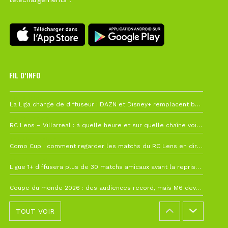
FIL D’INFO
Hier à 10h12
La Liga change de diffuseur : DAZN et Disney+ remplacent beIN Sports !
1 août à 09h19
RC Lens – Villarreal : à quelle heure et sur quelle chaîne voir la finale de la Como Cup ?
27 juillet à 19h57
Como Cup : comment regarder les matchs du RC Lens en direct ?
22 juillet à 19h16
Ligue 1+ diffusera plus de 30 matchs amicaux avant la reprise de la Ligue 1
22 juillet à 15h22
Coupe du monde 2026 : des audiences record, mais M6 devrait perdre très gros !
TOUT VOIR