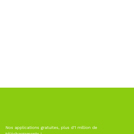
Nos applications gratuites, plus d'1 million de
téléchargements !