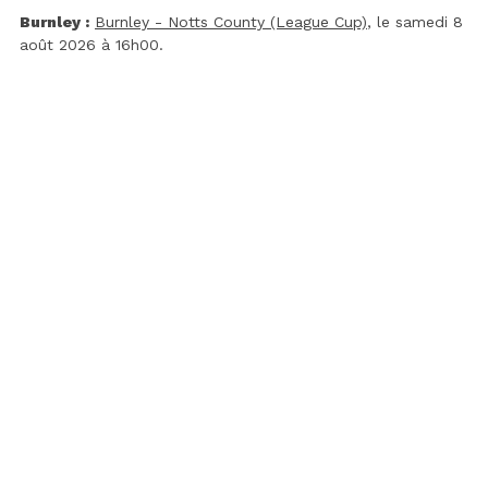
Burnley :
Burnley - Notts County (League Cup)
, le samedi 8
août 2026 à 16h00.